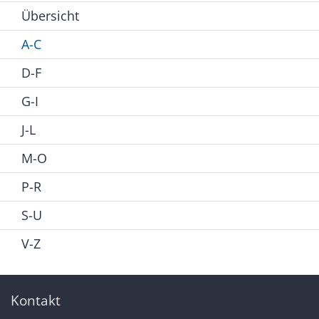
Übersicht
A-C
D-F
G-I
J-L
M-O
P-R
S-U
V-Z
Kontakt