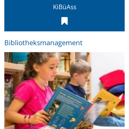
KiBüAss
Bibliotheksmanagement