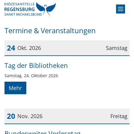
Zum Inhalt springen
Termine & Veranstaltungen
24
Okt. 2026
Samstag
Datum: 24. Oktober 2026
Tag der Bibliotheken
Samstag, 24. Oktober 2026
Mehr
20
Nov. 2026
Freitag
Datum: 20. November 2026
Bundesweiter Vorlesetag