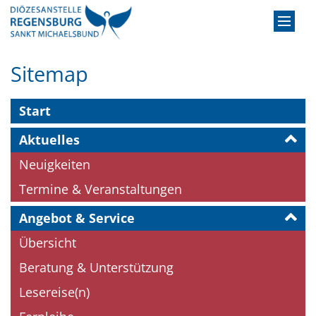
Zum Inhalt springen
Sitemap
Start
Aktuelles
Neuigkeiten
Termine & Veranstaltungen
Angebot & Service
Übersicht
Beratung & Unterstützung
Lesereise(n)