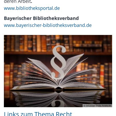
deren Arbeit
.
www.bibliotheksportal.de
Bayerischer Bibliotheksverband
www.bayerischer-bibliotheksverband.de
© Sebastian Duda, fotalia.de
Links zum Thema Recht