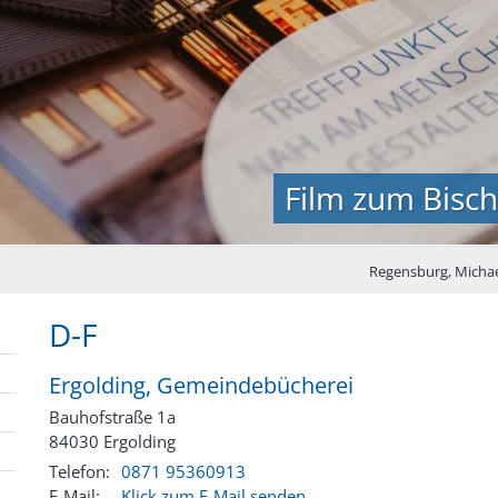
Film zum Bisc
Regensburg, Micha
D-F
Ergolding, Gemeindebücherei
Bauhofstraße 1a
84030
Ergolding
Telefon:
0871 95360913
E-Mail:
Klick zum E-Mail senden