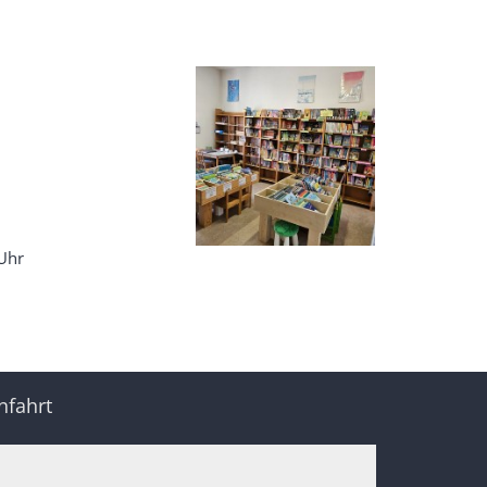
 Uhr
nfahrt