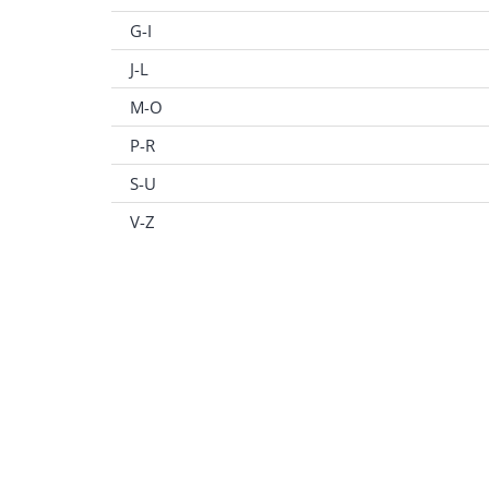
G-I
J-L
M-O
P-R
S-U
V-Z