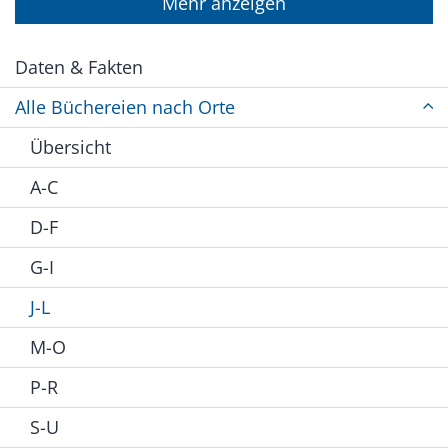
Mehr anzeigen
Daten & Fakten
Alle Büchereien nach Orte
Übersicht
A-C
D-F
G-I
J-L
M-O
P-R
S-U