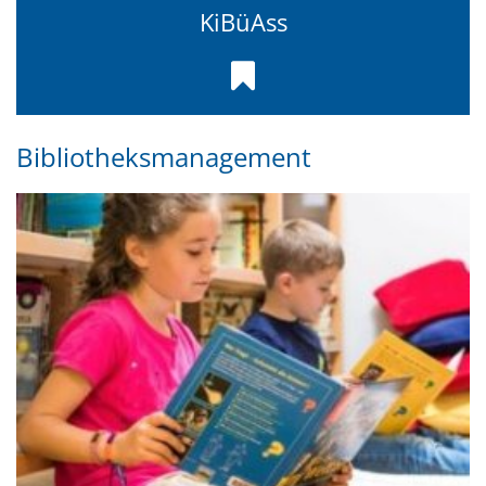
KiBüAss
Bibliotheksmanagement